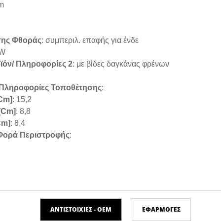
mm
σης Φθοράς
: συμπεριλ. επαφής για ένδε
RW
όν/ Πληροφορίες 2
: με βίδες δαγκάνας φρένων
 Πληροφορίες Τοποθέτησης
:
cm]
: 15,2
[cm]
: 8,8
cm]
: 8,4
Φορά Περιστροφής
:
ΑΝΤΙΣΤΟΙΧΊΕΣ - ΟΕΜ
ΕΦΑΡΜΟΓΈΣ