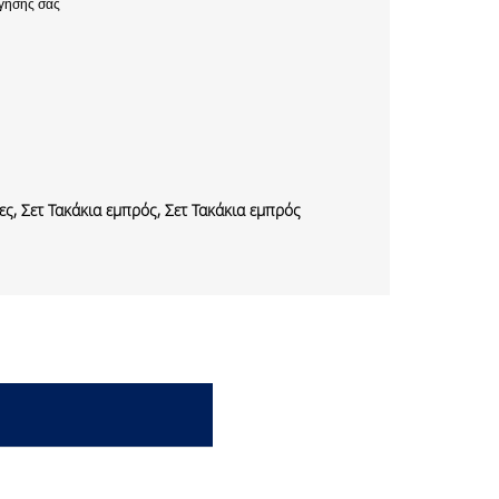
γησης σας
ς, Σετ Τακάκια εμπρός, Σετ Τακάκια εμπρός