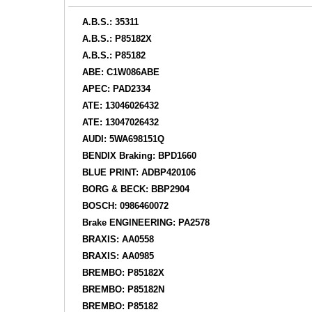
A.B.S.: 35311
A.B.S.: P85182X
A.B.S.: P85182
ABE: C1W086ABE
APEC: PAD2334
ATE: 13046026432
ATE: 13047026432
AUDI: 5WA698151Q
BENDIX Braking: BPD1660
BLUE PRINT: ADBP420106
BORG & BECK: BBP2904
BOSCH: 0986460072
Brake ENGINEERING: PA2578
BRAXIS: AA0558
BRAXIS: AA0985
BREMBO: P85182X
BREMBO: P85182N
BREMBO: P85182