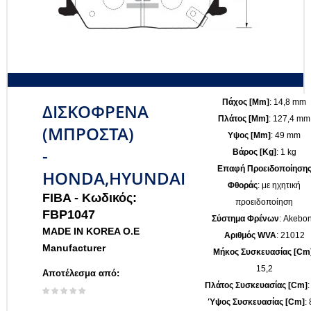
Πάχος [mm]
: 14,8 mm
ΔΙΣΚΟΦΡΕΝΑ
Πλάτος [mm]
: 127,4 mm
(ΜΠΡΟΣΤΑ)
Υψος [mm]
: 49 mm
-
Βάρος [kg]
: 1 kg
Επαφή Προειδοποίηση
HONDA,HYUNDAI
Φθοράς
: με ηχητική
FIBA -
Κωδικός:
προειδοποίηση
FBP1047
Σύστημα Φρένων
: Akebo
MADE IN KOREA O.E
Αριθμός WVA
: 21012
Manufacturer
Μήκος Συσκευασίας [cm
15,2
Αποτέλεσμα από:
Πλάτος Συσκευασίας [cm]
:
Ύψος Συσκευασίας [cm]
: