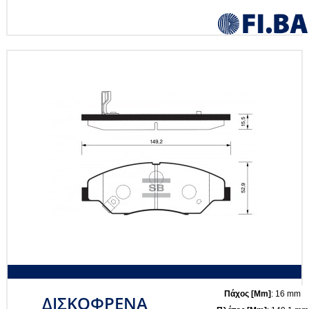
Πάχος [mm]
: 16 mm
ΔΙΣΚΟΦΡΕΝΑ