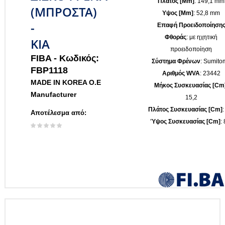
Πλάτος [mm]
: 149,1 mm
(ΜΠΡΟΣΤΑ)
Υψος [mm]
: 52,8 mm
-
Επαφή Προειδοποίηση
Φθοράς
: με ηχητική
KIA
προειδοποίηση
FIBA -
Κωδικός:
Σύστημα Φρένων
: Sumito
FBP1118
Αριθμός WVA
: 23442
MADE IN KOREA O.E
Μήκος Συσκευασίας [cm
Manufacturer
15,2
Πλάτος Συσκευασίας [cm]
:
Αποτέλεσμα από:
Ύψος Συσκευασίας [cm]
: