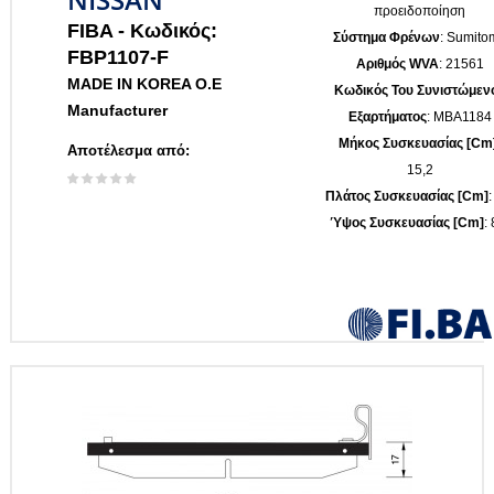
προειδοποίηση
FIBA -
Κωδικός:
Σύστημα Φρένων
: Sumito
FBP1107-F
Αριθμός WVA
: 21561
MADE IN KOREA O.E
Κωδικός Του Συνιστώμεν
Manufacturer
Εξαρτήματος
: MBA1184
Μήκος Συσκευασίας [cm
Αποτέλεσμα από:
15,2
Πλάτος Συσκευασίας [cm]
:
Ύψος Συσκευασίας [cm]
: