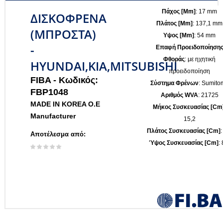
Πάχος [mm]
: 17 mm
ΔΙΣΚΟΦΡΕΝΑ
Πλάτος [mm]
: 137,1 mm
(ΜΠΡΟΣΤΑ)
Υψος [mm]
: 54 mm
-
Επαφή Προειδοποίηση
Φθοράς
: με ηχητική
HYUNDAI,KIA,MITSUBISHI
προειδοποίηση
FIBA -
Κωδικός:
Σύστημα Φρένων
: Sumito
FBP1048
Αριθμός WVA
: 21725
MADE IN KOREA O.E
Μήκος Συσκευασίας [cm
Manufacturer
15,2
Πλάτος Συσκευασίας [cm]
:
Αποτέλεσμα από:
Ύψος Συσκευασίας [cm]
: