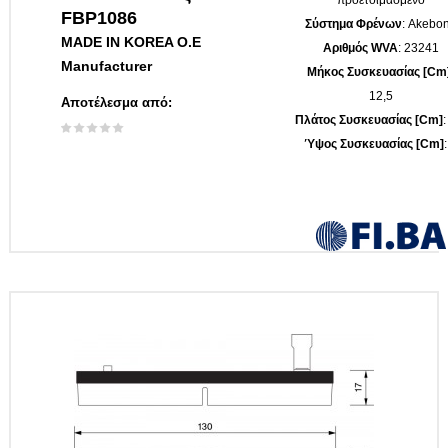
FBP1086
Σύστημα Φρένων
: Akebo
MADE IN KOREA O.E
Αριθμός WVA
: 23241
Manufacturer
Μήκος Συσκευασίας [cm
12,5
Αποτέλεσμα από:
Πλάτος Συσκευασίας [cm]
:
Ύψος Συσκευασίας [cm]