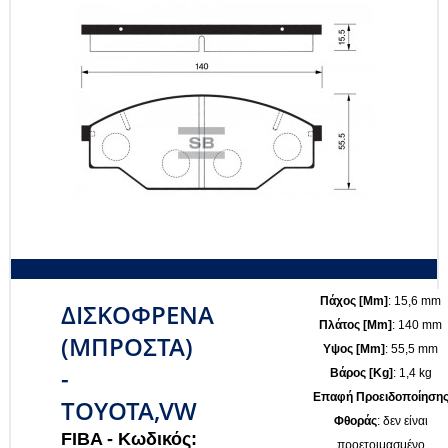
Πάχος [mm]
: 15,6 mm
ΔΙΣΚΟΦΡΕΝΑ
Πλάτος [mm]
: 140 mm
(ΜΠΡΟΣΤΑ)
Υψος [mm]
: 55,5 mm
-
Βάρος [kg]
: 1,4 kg
Επαφή Προειδοποίηση
TOYOTA,VW
Φθοράς
: δεν είναι
FIBA -
Κωδικός:
προετοιμασμένο