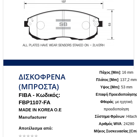
Πάχος [mm]
: 16 mm
ΔΙΣΚΟΦΡΕΝΑ
Πλάτος [mm]
: 137,2 mm
(ΜΠΡΟΣΤΑ)
Υψος [mm]
: 53 mm
FIBA -
Κωδικός:
Επαφή Προειδοποίηση
FBP1107-FA
Φθοράς
: με ηχητική
προειδοποίηση
MADE IN KOREA O.E
Σύστημα Φρένων
: Hitach
Manufacturer
Αριθμός WVA
: 24280
Αποτέλεσμα από:
Μήκος Συσκευασίας [cm