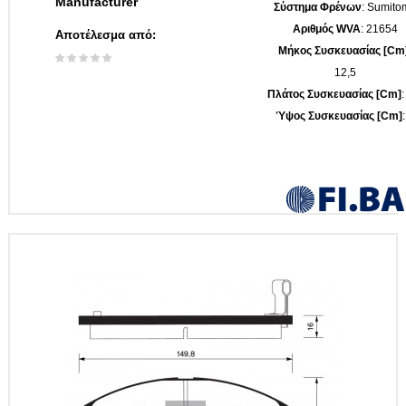
Manufacturer
Σύστημα Φρένων
: Sumito
Αριθμός WVA
: 21654
Αποτέλεσμα από:
Μήκος Συσκευασίας [cm
12,5
Πλάτος Συσκευασίας [cm]
:
Ύψος Συσκευασίας [cm]