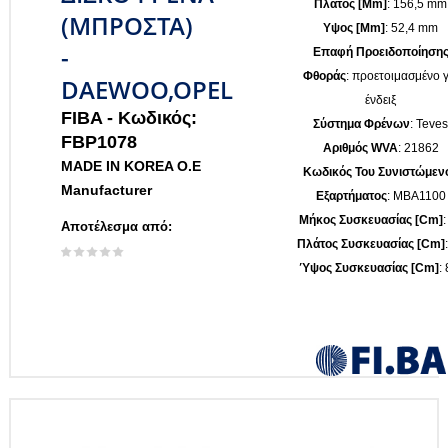
Πλάτος [mm]
: 156,5 mm
(ΜΠΡΟΣΤΑ)
Υψος [mm]
: 52,4 mm
-
Επαφή Προειδοποίηση
Φθοράς
: προετοιμασμένο γ
DAEWOO,OPEL
ένδειξ
FIBA -
Κωδικός:
Σύστημα Φρένων
: Teves
FBP1078
Αριθμός WVA
: 21862
MADE IN KOREA O.E
Κωδικός Του Συνιστώμεν
Manufacturer
Εξαρτήματος
: MBA1100
Μήκος Συσκευασίας [cm]
:
Αποτέλεσμα από:
Πλάτος Συσκευασίας [cm]
Ύψος Συσκευασίας [cm]
: