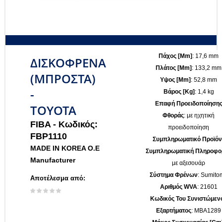
Πάχος [mm]
: 17,6 mm
ΔΙΣΚΟΦΡΕΝΑ
Πλάτος [mm]
: 133,2 mm
(ΜΠΡΟΣΤΑ)
Υψος [mm]
: 52,8 mm
-
Βάρος [kg]
: 1,4 kg
Επαφή Προειδοποίηση
TOYOTA
Φθοράς
: με ηχητική
FIBA -
Κωδικός:
προειδοποίηση
FBP1110
Συμπληρωματικό Προϊόν 
MADE IN KOREA O.E
Συμπληρωματική Πληροφο
Manufacturer
με αξεσουάρ
Σύστημα Φρένων
: Sumito
Αποτέλεσμα από:
Αριθμός WVA
: 21601
Κωδικός Του Συνιστώμεν
Εξαρτήματος
: MBA1289