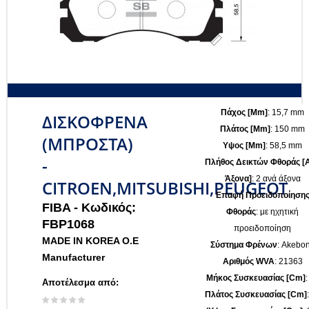
Πάχος [mm]
: 15,7 mm
ΔΙΣΚΟΦΡΕΝΑ
Πλάτος [mm]
: 150 mm
(ΜΠΡΟΣΤΑ)
Υψος [mm]
: 58,5 mm
-
Πλήθος Δεικτών Φθοράς [
Άξονα]
: 2 ανά άξονα
CITROEN,MITSUBISHI,PEUGEOT
Επαφή Προειδοποίηση
FIBA -
Κωδικός:
Φθοράς
: με ηχητική
FBP1068
προειδοποίηση
MADE IN KOREA O.E
Σύστημα Φρένων
: Akebo
Manufacturer
Αριθμός WVA
: 21363
Μήκος Συσκευασίας [cm]
:
Αποτέλεσμα από:
Πλάτος Συσκευασίας [cm]