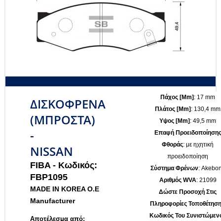
Πάχος [mm]
: 17 mm
ΔΙΣΚΟΦΡΕΝΑ
Πλάτος [mm]
: 130,4 mm
(ΜΠΡΟΣΤΑ)
Υψος [mm]
: 49,5 mm
-
Επαφή Προειδοποίηση
Φθοράς
: με ηχητική
NISSAN
προειδοποίηση
FIBA -
Κωδικός:
Σύστημα Φρένων
: Akebo
FBP1095
Αριθμός WVA
: 21099
MADE IN KOREA O.E
Δώστε Προσοχή Στις
Manufacturer
Πληροφορίες Τοποθέτηση
Κωδικός Του Συνιστώμεν
Αποτέλεσμα από: