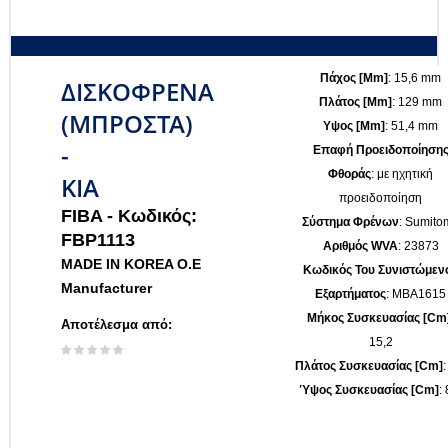
Πάχος [mm]
: 15,6 mm
ΔΙΣΚΟΦΡΕΝΑ
Πλάτος [mm]
: 129 mm
(ΜΠΡΟΣΤΑ)
Υψος [mm]
: 51,4 mm
-
Επαφή Προειδοποίηση
Φθοράς
: με ηχητική
KIA
προειδοποίηση
FIBA -
Κωδικός:
Σύστημα Φρένων
: Sumito
FBP1113
Αριθμός WVA
: 23873
MADE IN KOREA O.E
Κωδικός Του Συνιστώμεν
Manufacturer
Εξαρτήματος
: MBA1615
Μήκος Συσκευασίας [cm
Αποτέλεσμα από:
15,2
Πλάτος Συσκευασίας [cm]
:
Ύψος Συσκευασίας [cm]
: