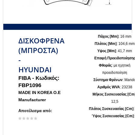
Πάχος [mm]
: 16 mm
ΔΙΣΚΟΦΡΕΝΑ
Πλάτος [mm]
: 104,6 mm
(ΜΠΡΟΣΤΑ)
Υψος [mm]
: 41,7 mm
-
Επαφή Προειδοποίηση
Φθοράς
: με ηχητική
HYUNDAI
προειδοποίηση
FIBA -
Κωδικός:
Σύστημα Φρένων
: Mand
FBP1096
Αριθμός WVA
: 23238
MADE IN KOREA O.E
Μήκος Συσκευασίας [cm
Manufacturer
12,5
Πλάτος Συσκευασίας [cm]
:
Αποτέλεσμα από:
Ύψος Συσκευασίας [cm]