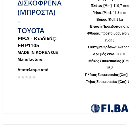
ΔΙΣΚΟΦΡΕΝΑ
Πλάτος [mm]
: 119,7 mm
(ΜΠΡΟΣΤΑ)
Υψος [mm]
: 47,3 mm
-
Βάρος [kg]
: 1 kg
Επαφή Προειδοποίηση
TOYOTA
Φθοράς
: προετοιμασμένο γ
FIBA -
Κωδικός:
ένδειξ
FBP1105
Σύστημα Φρένων
: Akebo
MADE IN KOREA O.E
Αριθμός WVA
: 20870
Manufacturer
Μήκος Συσκευασίας [cm
15,2
Αποτέλεσμα από:
Πλάτος Συσκευασίας [cm]
:
Ύψος Συσκευασίας [cm]
: