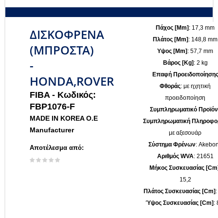
Πάχος [mm]
: 17,3 mm
ΔΙΣΚΟΦΡΕΝΑ
Πλάτος [mm]
: 148,8 mm
(ΜΠΡΟΣΤΑ)
Υψος [mm]
: 57,7 mm
-
Βάρος [kg]
: 2 kg
Επαφή Προειδοποίηση
HONDA,ROVER
Φθοράς
: με ηχητική
FIBA -
Κωδικός:
προειδοποίηση
FBP1076-F
Συμπληρωματικό Προϊόν 
MADE IN KOREA O.E
Συμπληρωματική Πληροφο
Manufacturer
με αξεσουάρ
Σύστημα Φρένων
: Akebo
Αποτέλεσμα από:
Αριθμός WVA
: 21651
Μήκος Συσκευασίας [cm
15,2
Πλάτος Συσκευασίας [cm]
:
Ύψος Συσκευασίας [cm]
: