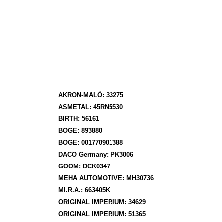
AKRON-MALÒ: 33275
ASMETAL: 45RN5530
BIRTH: 56161
BOGE: 893880
BOGE: 001770901388
DACO Germany: PK3006
GOOM: DCK0347
MEHA AUTOMOTIVE: MH30736
MI.R.A.: 663405K
ORIGINAL IMPERIUM: 34629
ORIGINAL IMPERIUM: 51365