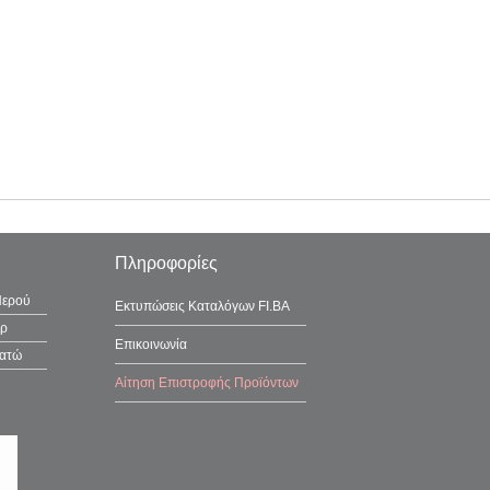
Πληροφορίες
Νερού
Εκτυπώσεις Καταλόγων FI.BA
έρ
Επικοινωνία
λατώ
Αίτηση Επιστροφής Προϊόντων