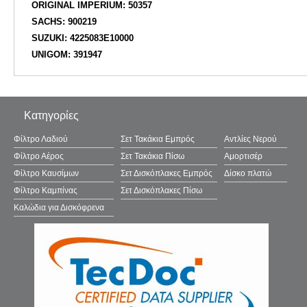
ORIGINAL IMPERIUM: 50357
SACHS: 900219
SUZUKI: 4225083E10000
UNIGOM: 391947
Κατηγορίες
Φίλτρο Λαδιού
Σετ Τακάκια Εμπρός
Αντλίες Νερού
Φίλτρο Αέρος
Σετ Τακάκια Πίσω
Αμορτισέρ
Φίλτρο Καυσίμων
Σετ Δισκόπλακες Εμπρός
Δίσκο πλατώ
Φίλτρο Καμπίνας
Σετ Δισκόπλακες Πίσω
Καλώδια για Δισκόφρενα