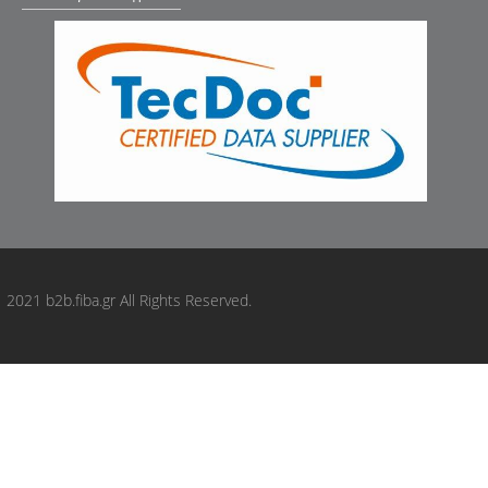
KYB: SM5478
LEMFÖRDER: 3334401
MANDO: DCC040484
MDR: MEM8K86L
MDR: GSP530339S
MDR: MST7035
MDR: GSP518176
MEYLE: 28146410000
MONROE: MK286
MONROE: MK284
MONROE: MK285
2021 b2b.fiba.gr All Rights Reserved.
MOOG: KISB9814
NK: 683508
OCAP: 8400347
ORIGINAL IMPERIUM: 709562
ORIGINAL IMPERIUM: 70957
OSSCA: 41623
Oyodo: 70A0316KIA
Oyodo: 70A0316OYO