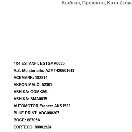
Κωδικός Προϊόντος Κατά Ζεύγ
4X4 ESTANFI: ESTSMA0035
A.Z. Meisterteile: AZMT420601611
ACEMARK: 192814
AKRON-MALÒ: 52301
ASHIKA: GOMK86L
ASHIKA: SMA0035
AUTOMOTOR France: AKS1522
BLUE PRINT: ADG080267
BOGE: 88765A
CORTECO: 80001924