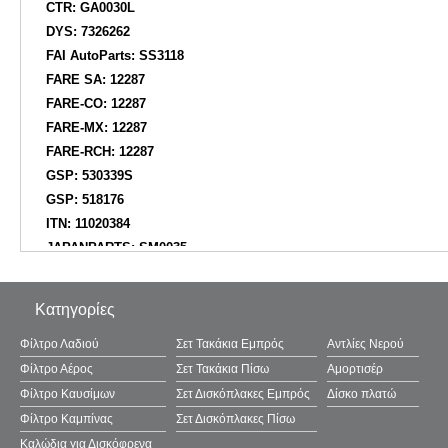
CTR: GA0030L
DYS: 7326262
FAI AutoParts: SS3118
FARE SA: 12287
FARE-CO: 12287
FARE-MX: 12287
FARE-RCH: 12287
GSP: 530339S
GSP: 518176
ITN: 11020384
JAPANPARTS: SM0035
JAPANPARTS: GSM0035
JAPANPARTS: RUK86L
Κατηγορίες
JAPKO: GOJK86L
JAPKO: SMJ0035
Φίλτρο Λαδιού
Σετ Τακάκια Εμπρός
Αντλίες Νερού
JPN: 70A0316JPN
Φίλτρο Αέρος
Σετ Τακάκια Πίσω
Αμορτισέρ
KAUTEK: KISM002
Φίλτρο Καυσίμων
Σετ Δισκόπλακες Εμπρός
Δίσκο πλατώ
KAWE: 850018902
Φίλτρο Καμπίνας
Σετ Δισκόπλακες Πίσω
KIA: 54610FD000
Καλώδια για Δισκόφρενα