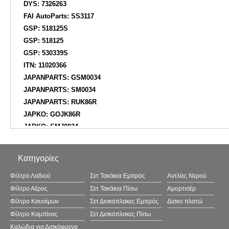
DYS: 7326263
FAI AutoParts: SS3117
GSP: 518125S
GSP: 518125
GSP: 530339S
ITN: 11020366
JAPANPARTS: GSM0034
JAPANPARTS: SM0034
JAPANPARTS: RUK86R
JAPKO: GOJK86R
JAPKO: SMJ0034
JPN: 70A0317JPN
KAUTEK: KISM003
Κατηγορίες
KAWE: 850018901
KIA: 54615FD000
Φίλτρο Λαδιού
Σετ Τακάκια Εμπρός
Αντλίες Νερού
KYB: SM5477
Φίλτρο Αέρος
Σετ Τακάκια Πίσω
Αμορτισέρ
LEMFÖRDER: 3334301
Φίλτρο Καυσίμων
Σετ Δισκόπλακες Εμπρός
Δίσκο πλατώ
MANDO: DCC040485
Φίλτρο Καμπίνας
Σετ Δισκόπλακες Πίσω
MDR: MST7034
Καλώδια για Δισκόφρενα