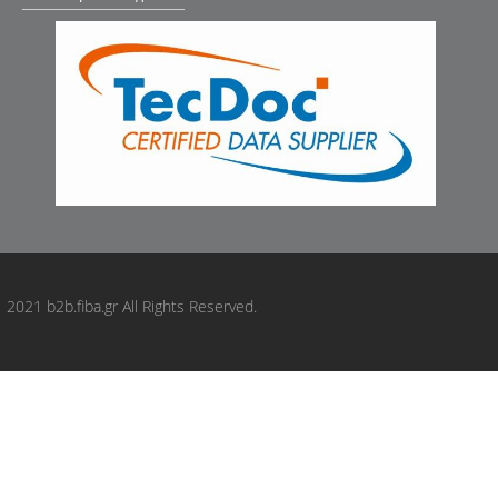
MDR: MEM8K86R
MDR: GSP530339S
MDR: GSP518125S
MDR: GSP518125
MEYLE: 28146410001
MONROE: MK285
MONROE: MK284
MOOG: KISB9812
NK: 683507
OCAP: 8400346
ORIGINAL IMPERIUM: 70956
2021 b2b.fiba.gr All Rights Reserved.
ORIGINAL IMPERIUM: 709562
OSSCA: 41624
Oyodo: 70A0317OYO
Oyodo: 70A0317KIA
PARTS-MALL: PXCNB002FR
PARTS-MALL: CMK512
PATRON: PSE4253
PEMEBLA: JAPRUK86R