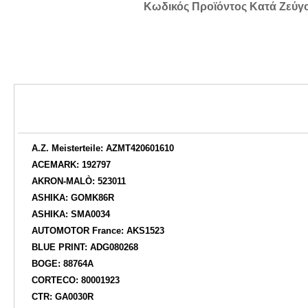
Κωδικός Προϊόντος Κατά Ζεύγ
A.Z. Meisterteile: AZMT420601610
ACEMARK: 192797
AKRON-MALÒ: 523011
ASHIKA: GOMK86R
ASHIKA: SMA0034
AUTOMOTOR France: AKS1523
BLUE PRINT: ADG080268
BOGE: 88764A
CORTECO: 80001923
CTR: GA0030R