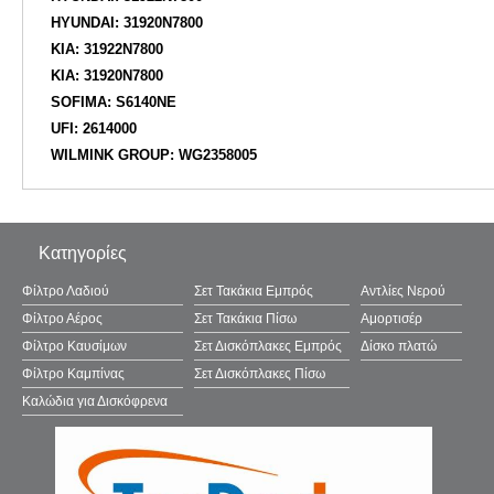
HYUNDAI: 31920N7800
KIA: 31922N7800
KIA: 31920N7800
SOFIMA: S6140NE
UFI: 2614000
WILMINK GROUP: WG2358005
Κατηγορίες
Φίλτρο Λαδιού
Σετ Τακάκια Εμπρός
Αντλίες Νερού
Φίλτρο Αέρος
Σετ Τακάκια Πίσω
Αμορτισέρ
Φίλτρο Καυσίμων
Σετ Δισκόπλακες Εμπρός
Δίσκο πλατώ
Φίλτρο Καμπίνας
Σετ Δισκόπλακες Πίσω
Καλώδια για Δισκόφρενα