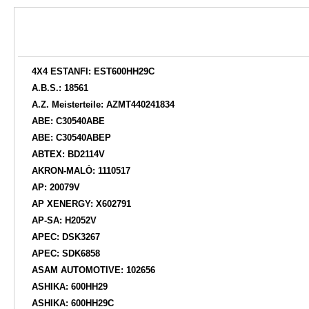
4X4 ESTANFI: EST600HH29C
A.B.S.: 18561
A.Z. Meisterteile: AZMT440241834
ABE: C30540ABE
ABE: C30540ABEP
ABTEX: BD2114V
AKRON-MALÒ: 1110517
AP: 20079V
AP XENERGY: X602791
AP-SA: H2052V
APEC: DSK3267
APEC: SDK6858
ASAM AUTOMOTIVE: 102656
ASHIKA: 600HH29
ASHIKA: 600HH29C