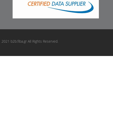
BSG: BSG40210040
CAR: 1421974
CAR: 1421972
CIFAM: 8001818C
COMLINE: ADC2982V
COMLINE: ADC5015V
2021 b2b.fiba.gr All Rights Reserved.
COMLINE: AND7164
CPB: 525689
CWORKS: C210R2129
DBA Australia: DBA2490E
DELPHI: BG4931C
DELPHI: BG4931C18B1
DENCKERMANN: B130867
DIAMAX: N7108
DON: PCD22692
Dr!ve+: DP1010111803
EBC BRAKES: D2082
EBC BRAKES: D2088