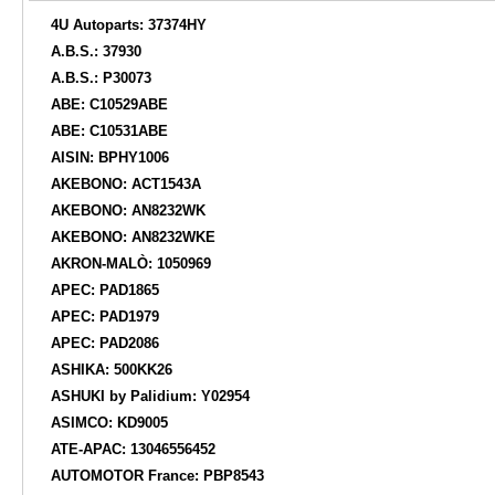
4U Autoparts: 37374HY
A.B.S.: 37930
A.B.S.: P30073
ABE: C10529ABE
ABE: C10531ABE
AISIN: BPHY1006
AKEBONO: ACT1543A
AKEBONO: AN8232WK
AKEBONO: AN8232WKE
AKRON-MALÒ: 1050969
APEC: PAD1865
APEC: PAD1979
APEC: PAD2086
ASHIKA: 500KK26
ASHUKI by Palidium: Y02954
ASIMCO: KD9005
ATE-APAC: 13046556452
AUTOMOTOR France: PBP8543