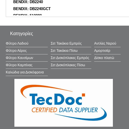
BENDIX: DB2240
BENDIX: DB2240GCT
BENDIX: 510980
BENDIX Braking: BPD1365
BLUE PRINT: ADG042178
Κατηγορίες
BORG & BECK: BBP2340
BOSCH: 0986494691
Φίλτρο Λαδιού
Σετ Τακάκια Εμπρός
Αντλίες Νερού
BOSCH: 0986424863
Φίλτρο Αέρος
Σετ Τακάκια Πίσω
Αμορτισέρ
BOSCH: 0986495410
Φίλτρο Καυσίμων
Σετ Δισκόπλακες Εμπρός
Δίσκο πλατώ
BOSCH: F03B050396
Φίλτρο Καμπίνας
Σετ Δισκόπλακες Πίσω
BOSCH: 0986BB0984
Καλώδια για Δισκόφρενα
BOSCH: 0986494712
BOSCH: 0986AB1291
BPROAUTO: 1BP31087AA
Brake ENGINEERING: PA2016
BRAXIS: AB0335
BRECK: 257570070100
BREMBO: P30073X
BREMBO: P30073N