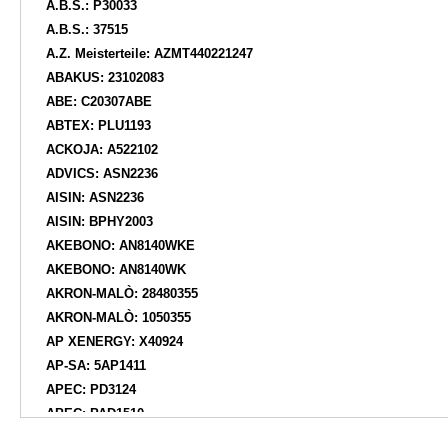
A.B.S.: P30033
A.B.S.: 37515
A.Z. Meisterteile: AZMT440221247
ABAKUS: 23102083
ABE: C20307ABE
ABTEX: PLU1193
ACKOJA: A522102
ADVICS: ASN2236
AISIN: ASN2236
AISIN: BPHY2003
AKEBONO: AN8140WKE
AKEBONO: AN8140WK
AKRON-MALÒ: 28480355
AKRON-MALÒ: 1050355
AP XENERGY: X40924
AP-SA: 5AP1411
APEC: PD3124
APEC: PAD1510
APEC: PAD1442