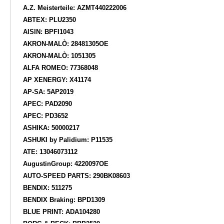
A.Z. Meisterteile: AZMT440222006
ABTEX: PLU2350
AISIN: BPFI1043
AKRON-MALÒ: 28481305OE
AKRON-MALÒ: 1051305
ALFA ROMEO: 77368048
AP XENERGY: X41174
AP-SA: 5AP2019
APEC: PAD2090
APEC: PD3652
ASHIKA: 50000217
ASHUKI by Palidium: P11535
ATE: 13046073112
AugustinGroup: 4220097OE
AUTO-SPEED PARTS: 290BK08603
BENDIX: 511275
BENDIX Braking: BPD1309
BLUE PRINT: ADA104280
BORG & BECK: BBP2520