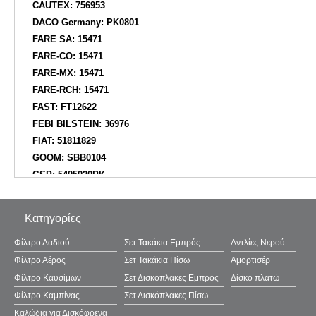
CAUTEX: 756953
DACO Germany: PK0801
FARE SA: 15471
FARE-CO: 15471
FARE-MX: 15471
FARE-RCH: 15471
FAST: FT12622
FEBI BILSTEIN: 36976
FIAT: 51811829
GOOM: SBB0104
GSP: 5405020PK
GSP: GRM405020PK
GSP-BR: 5405020PK
Κατηγορίες
ITN: 11040040
ITN: 11040052
Φίλτρο Λαδιού
Σετ Τακάκια Εμπρός
Αντλίες Νερού
JAPANPARTS: KTP0336
Φίλτρο Αέρος
Σετ Τακάκια Πίσω
Αμορτισέρ
JAPANPARTS: GKTP0336
Φίλτρο Καυσίμων
Σετ Δισκόπλακες Εμπρός
Δίσκο πλατώ
JAPKO: 1590336
Φίλτρο Καμπίνας
Σετ Δισκόπλακες Πίσω
KAMOKA: 2019159
Καλώδια για Δισκόφρενα