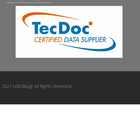
KAVO PARTS: SPK10070
LYNXauto: PR2001
MAGNETI MARELLI: 351070000004
MAGNUM TECHNOLOGY: A8F012
MAGNUM TECHNOLOGY: A8F012MT
MAXGEAR: 724265
MDR: GSP5405020PK
Metalcaucho: 06255
MEYLE: 2147420011
MONROE: PK332
MONROE-AU: PK332
2021 b2b.fiba.gr All Rights Reserved.
OPEN PARTS: DCK513002
OPTIMAL: F87484
ORIGINAL IMPERIUM: 50035
ORIGINAL IMPERIUM: 25854
Oyodo: 80A9043OYO
PEMEBLA: JAPKTP0336
PLYOM: P756953
RIDEX: 3365P0039