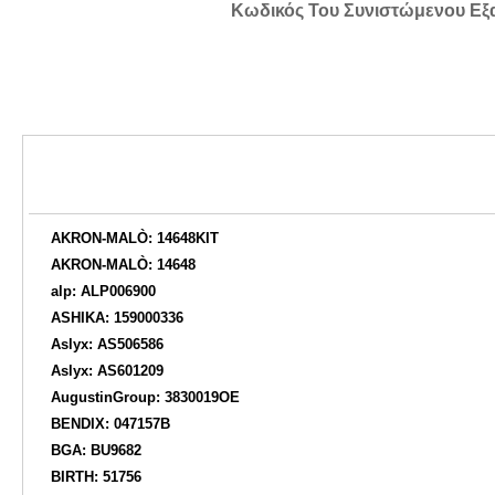
Κωδικός Του Συνιστώμενου Εξ
AKRON-MALÒ: 14648KIT
AKRON-MALÒ: 14648
alp: ALP006900
ASHIKA: 159000336
Aslyx: AS506586
Aslyx: AS601209
AugustinGroup: 3830019OE
BENDIX: 047157B
BGA: BU9682
BIRTH: 51756