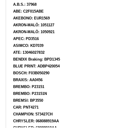
A.B.S.: 37968
ABE: C2F015ABE
AKEBONO: EUR1569
AKRON-MALÒ: 1051127
AKRON-MALÒ: 1050921
APEC: PD3516
ASIMCO: KD7039
ATE: 13046027832
BENDIX Braking: BPD1345
BLUE PRINT: ADBP420054
BOSCH: F03B050290
BRAXIS: AA0456
BREMBO: P23151
BREMBO: P23151N
BREMSI: BP3550
CAR: PNT4271
CHAMPION: 573427CH
CHRYSLER: 068088919AA
CHRYSLER: 68088919AA