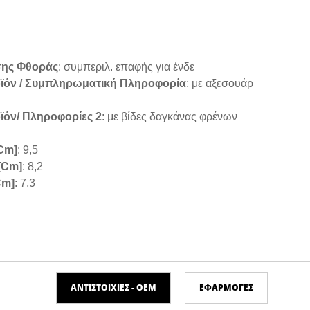
σης Φθοράς
: συμπεριλ. επαφής για ένδε
ϊόν / Συμπληρωματική Πληροφορία
: με αξεσουάρ
I
όν/ Πληροφορίες 2
: με βίδες δαγκάνας φρένων
cm]
: 9,5
[cm]
: 8,2
cm]
: 7,3
ΑΝΤΙΣΤΟΙΧΊΕΣ - ΟΕΜ
ΕΦΑΡΜΟΓΈΣ