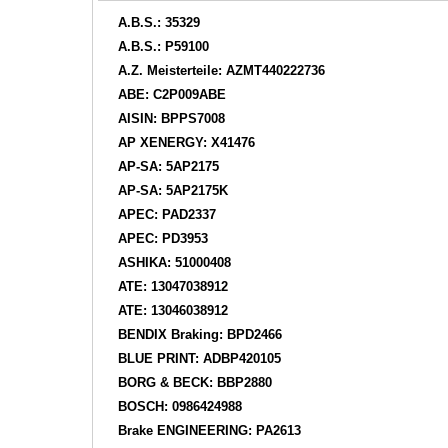
A.B.S.: 35329
A.B.S.: P59100
A.Z. Meisterteile: AZMT440222736
ABE: C2P009ABE
AISIN: BPPS7008
AP XENERGY: X41476
AP-SA: 5AP2175
AP-SA: 5AP2175K
APEC: PAD2337
APEC: PD3953
ASHIKA: 51000408
ATE: 13047038912
ATE: 13046038912
BENDIX Braking: BPD2466
BLUE PRINT: ADBP420105
BORG & BECK: BBP2880
BOSCH: 0986424988
Brake ENGINEERING: PA2613