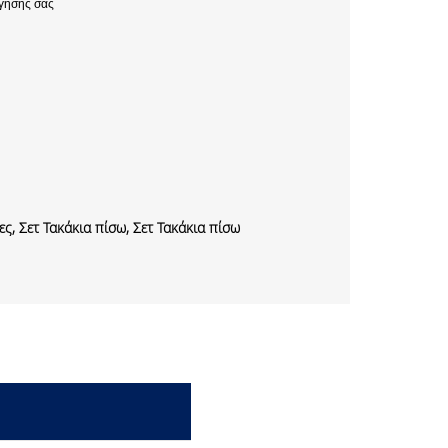
γησης σας
ς, Σετ Τακάκια πίσω, Σετ Τακάκια πίσω