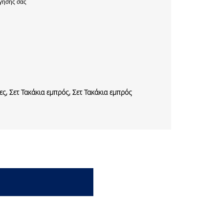
γησης σας
ς, Σετ Τακάκια εμπρός, Σετ Τακάκια εμπρός