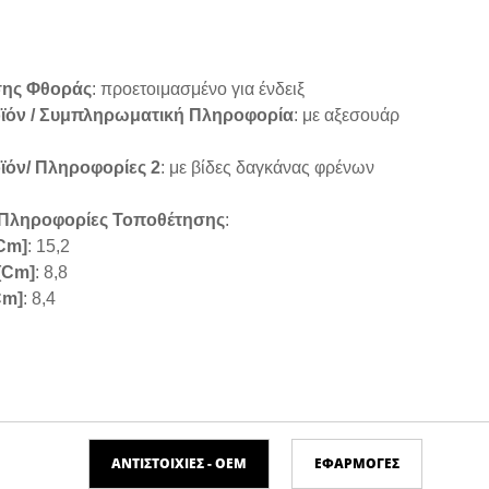
σης Φθοράς
: προετοιμασμένο για ένδειξ
ϊόν / Συμπληρωματική Πληροφορία
: με αξεσουάρ
I
όν/ Πληροφορίες 2
: με βίδες δαγκάνας φρένων
 Πληροφορίες Τοποθέτησης
:
cm]
: 15,2
[cm]
: 8,8
cm]
: 8,4
ΑΝΤΙΣΤΟΙΧΊΕΣ - ΟΕΜ
ΕΦΑΡΜΟΓΈΣ