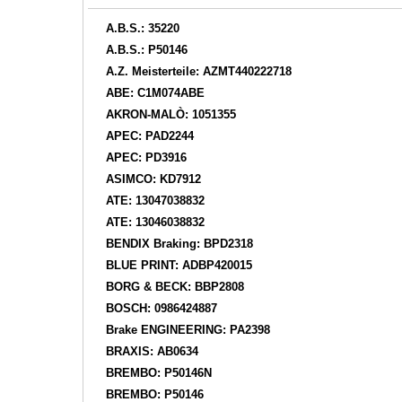
A.B.S.: 35220
A.B.S.: P50146
A.Z. Meisterteile: AZMT440222718
ABE: C1M074ABE
AKRON-MALÒ: 1051355
APEC: PAD2244
APEC: PD3916
ASIMCO: KD7912
ATE: 13047038832
ATE: 13046038832
BENDIX Braking: BPD2318
BLUE PRINT: ADBP420015
BORG & BECK: BBP2808
BOSCH: 0986424887
Brake ENGINEERING: PA2398
BRAXIS: AB0634
BREMBO: P50146N
BREMBO: P50146