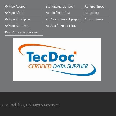
CAR: PNT0602
Φίλτρο Λαδιού
Σετ Τακάκια Εμπρός
Αντλίες Νερού
CHAMPION: 573812CH
Φίλτρο Αέρος
Σετ Τακάκια Πίσω
Αμορτισέρ
CIFAM: 82211650
Φίλτρο Καυσίμων
Σετ Δισκόπλακες Εμπρός
Δίσκο πλατώ
COMLINE: CBP32526
Φίλτρο Καμπίνας
Σετ Δισκόπλακες Πίσω
COMLINE: ADB32526
Καλώδια για Δισκόφρενα
CTR: GK1392
CTR: GK1392P
DANAHER: ADP1748
DANAHER: ADP174801
DANAHER: DBP3363
DBA Australia: DB15056SS
DELPHI: LP3363
DENCKERMANN: B111591
DIAMAX: N09899
DON: PCP1800
EBC BRAKES: DPX2367
2021 b2b.fiba.gr All Rights Reserved.
EUROBRAKE: 5502223470
EUROREPAR: 1689807880