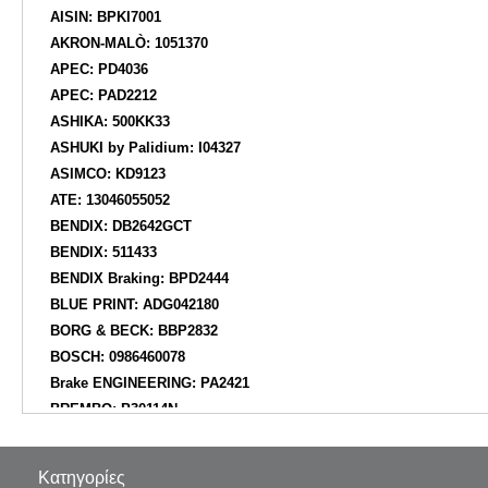
AISIN: BPKI7001
AKRON-MALÒ: 1051370
APEC: PD4036
APEC: PAD2212
ASHIKA: 500KK33
ASHUKI by Palidium: I04327
ASIMCO: KD9123
ATE: 13046055052
BENDIX: DB2642GCT
BENDIX: 511433
BENDIX Braking: BPD2444
BLUE PRINT: ADG042180
BORG & BECK: BBP2832
BOSCH: 0986460078
Brake ENGINEERING: PA2421
BREMBO: P30114N
BREMBO: P30114
BREMSI: BP3787
Κατηγορίες
BSF: 20287