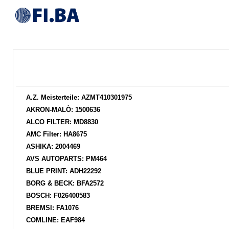
A.Z. Meisterteile: AZMT410301975
AKRON-MALÒ: 1500636
ALCO FILTER: MD8830
AMC Filter: HA8675
ASHIKA: 2004469
AVS AUTOPARTS: PM464
BLUE PRINT: ADH22292
BORG & BECK: BFA2572
BOSCH: F026400583
BREMSI: FA1076
COMLINE: EAF984