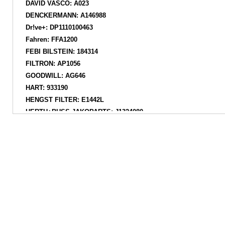
DAVID VASCO: A023
DENCKERMANN: A146988
Dr!ve+: DP1110100463
Fahren: FFA1200
FEBI BILSTEIN: 184314
FILTRON: AP1056
GOODWILL: AG646
HART: 933190
HENGST FILTER: E1442L
HERTH+BUSS JAKOPARTS: J1324080
HOFFER: 18678
HONDA: 17220R5ZG01
IAP QUALITY PARTS: 12106066
JAPANPARTS: FA469S
JAPKO: 20469
KAISHIN: A10382
KAMOKA: F245101
KAVO PARTS: HA8675
KLAXCAR FRANCE: FA570Z