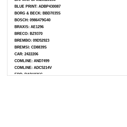
BLUE PRINT: ADBP430087
BORG & BECK: BBD7035S
BOSCH: 0986479G40
BRAXIS: AE1296
BRECO: BZ9370
BREMBO: 09D52923
BREMSI: CD8839S
CAR: 2422206
COMLINE: AND7499
COMLINE: ADC5214V
EDR: RAD1836C
FEBI BILSTEIN: 175162
FERODO: DDF2839C1
FREMAX: BD0431
FREY: 745234501
GAMA-SA: M4014V
HELLA: 8DD355134461
HELLA: 8DD355134462