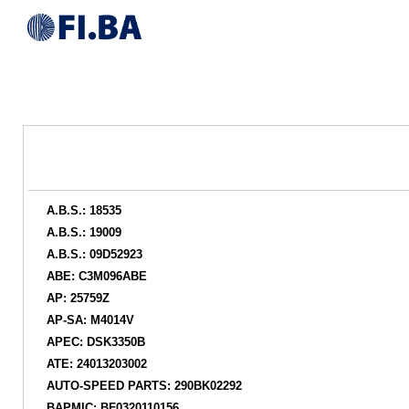
A.B.S.: 18535
A.B.S.: 19009
A.B.S.: 09D52923
ABE: C3M096ABE
AP: 25759Z
AP-SA: M4014V
APEC: DSK3350B
ATE: 24013203002
AUTO-SPEED PARTS: 290BK02292
BAPMIC: BF0320110156