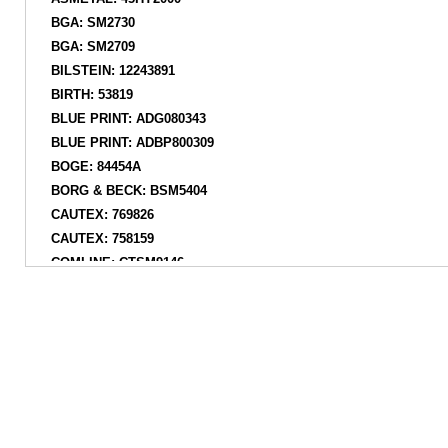
BGA: SM2730
BGA: SM2709
BILSTEIN: 12243891
BIRTH: 53819
BLUE PRINT: ADG080343
BLUE PRINT: ADBP800309
BOGE: 84454A
BORG & BECK: BSM5404
CAUTEX: 769826
CAUTEX: 758159
COMLINE: CTSM9146
CORTECO: 49363555
CTR: GA0011K
CTR: GA0011
DACO Germany: 151302
DACO Germany: 151304
DELPHI: BSJ10116
DENCKERMANN: D600128