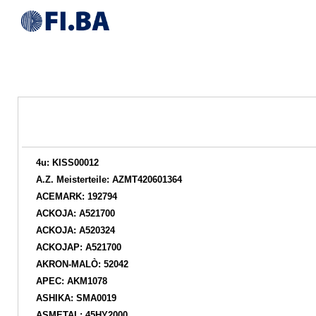
4u: KISS00012
A.Z. Meisterteile: AZMT420601364
ACEMARK: 192794
ACKOJA: A521700
ACKOJA: A520324
ACKOJAP: A521700
AKRON-MALÒ: 52042
APEC: AKM1078
ASHIKA: SMA0019
ASMETAL: 45HY2000