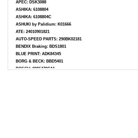
APEC: DSK3088
ASHIKA: 6108804
ASHIKA: 6108804C
ASHUKI by Palidium: K01666
ATE: 24010901821
AUTO-SPEED PARTS: 290BK02181
BENDIX Braking: BDS1801
BLUE PRINT: ADK84345
BORG & BECK: BBD5401
BOSCH: 0986479C44
BOSCH: 0986T15331
Brake ENGINEERING: DI957077
BRAXIS: AE1037
BRECO: BV6105
BREMBO: 08C04611
BREMSI: CD8493S
BREMSI: DBC493S
CAR: 1421884
CAR: HPD1884