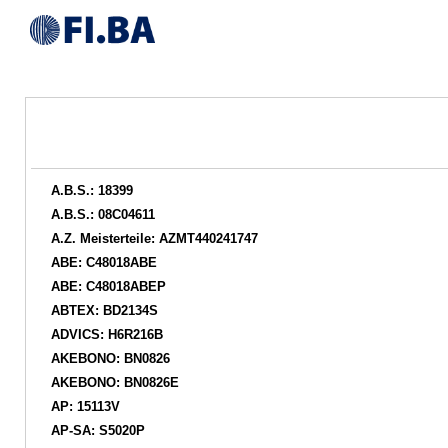
A.B.S.: 18399
A.B.S.: 08C04611
A.Z. Meisterteile: AZMT440241747
ABE: C48018ABE
ABE: C48018ABEP
ABTEX: BD2134S
ADVICS: H6R216B
AKEBONO: BN0826
AKEBONO: BN0826E
AP: 15113V
AP-SA: S5020P