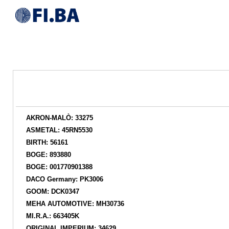
AKRON-MALÒ: 33275
ASMETAL: 45RN5530
BIRTH: 56161
BOGE: 893880
BOGE: 001770901388
DACO Germany: PK3006
GOOM: DCK0347
MEHA AUTOMOTIVE: MH30736
MI.R.A.: 663405K
ORIGINAL IMPERIUM: 34629