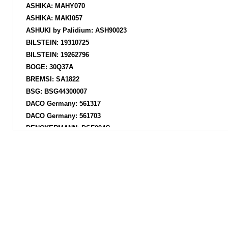
ASHIKA: MAHY070
ASHIKA: MAKI057
ASHUKI by Palidium: ASH90023
BILSTEIN: 19310725
BILSTEIN: 19262796
BOGE: 30Q37A
BREMSI: SA1822
BSG: BSG44300007
DACO Germany: 561317
DACO Germany: 561703
DENCKERMANN: DSF094G
DJ PARTS: DS1554GT
DVSEQHJP: 3652100809
EUROREPAR: 1623310780
EUROREPAR: 1675682980
EUROREPAR: 1686289380
FI.BA: FSA636
FINWHALE: 25065GU
FISPA: F220G1042