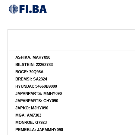
ASHIKA: MAHY090
BILSTEIN: 22262783
BOGE: 30Q98A
BREMSI: SA2324
HYUNDAI: 54660B9000
JAPANPARTS: MMHY090
JAPANPARTS: GHY090
JAPKO: MJHY090
MGA: AM7303
MONROE: G7923
PEMEBLA: JAPMMHY090