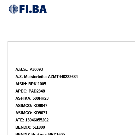
A.B.S.: P30093
A.Z. Meisterteile: AZMT440222684
AISIN: BPKI1005
APEC: PAD2348
ASHIKA: 500HH23
ASIMCO: KD9047
ASIMCO: KD9071
ATE: 13046055262
BENDIX: 511800
BENDIX Braking: BPD1605