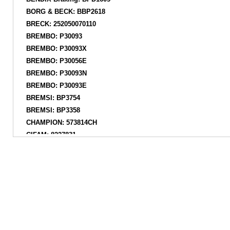
BORG & BECK: BBP2618
BRECK: 252050070110
BREMBO: P30093
BREMBO: P30093X
BREMBO: P30056E
BREMBO: P30093N
BREMBO: P30093E
BREMSI: BP3754
BREMSI: BP3358
CHAMPION: 573814CH
CIFAM: 8227831
DANAHER: ADP075906
DANAHER: ADP075905
DANAHER: ADP075904
DANAHER: ADP075903
DANAHER: ADP075902
DANAHER: ADP075901
DANAHER: ADP0759