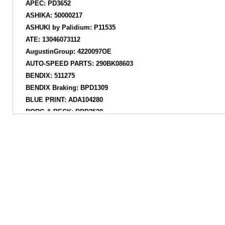
APEC: PD3652
ASHIKA: 50000217
ASHUKI by Palidium: P11535
ATE: 13046073112
AugustinGroup: 4220097OE
AUTO-SPEED PARTS: 290BK08603
BENDIX: 511275
BENDIX Braking: BPD1309
BLUE PRINT: ADA104280
BORG & BECK: BBP2520
BOSCH: 0986494826
Brake ENGINEERING: PA2128
BRAXIS: AB0641
BREMBO: P23165N
BREMBO: P23165X
BREMBO: P23165
BREMSI: BP3671
CAR: PNT9102
CIFAM: 8228172