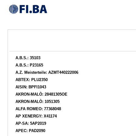
A.B.S.: 35103
A.B.S.: P23165
A.Z. Meisterteile: AZMT440222006
ABTEX: PLU2350
AISIN: BPFI1043
AKRON-MALÒ: 28481305OE
AKRON-MALÒ: 1051305
ALFA ROMEO: 77368048
AP XENERGY: X41174
AP-SA: 5AP2019
APEC: PAD2090