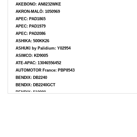
AKEBONO: AN8232WKE
AKRON-MALÒ: 1050969
APEC: PAD1865
APEC: PAD1979
APEC: PAD2086
ASHIKA: 500KK26
ASHUKI by Palidium: Y02954
ASIMCO: KD9005
ATE-APAC: 13046556452
AUTOMOTOR France: PBP8543
BENDIX: DB2240
BENDIX: DB2240GCT
BENDIX: 510980
BENDIX Braking: BPD1365
BLUE PRINT: ADG042178
BORG & BECK: BBP2340
BOSCH: 0986494691
BOSCH: 0986424863
BOSCH: 0986495410