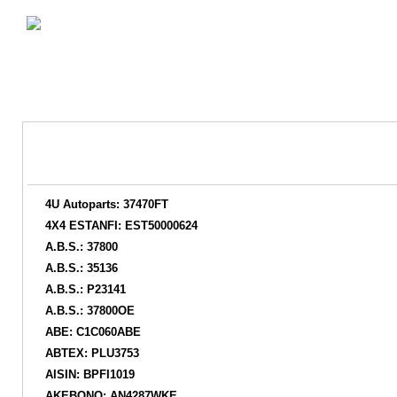
4U Autoparts: 37470FT
4X4 ESTANFI: EST50000624
A.B.S.: 37800
A.B.S.: 35136
A.B.S.: P23141
A.B.S.: 37800OE
ABE: C1C060ABE
ABTEX: PLU3753
AISIN: BPFI1019
AKEBONO: AN4287WKE