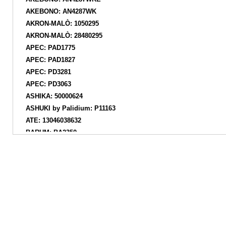
AKEBONO: AN4287WK
AKRON-MALÒ: 1050295
AKRON-MALÒ: 28480295
APEC: PAD1775
APEC: PAD1827
APEC: PD3281
APEC: PD3063
ASHIKA: 50000624
ASHUKI by Palidium: P11163
ATE: 13046038632
BARUM: BA2350
BARUM: BA2283
BENDIX: 573172B
BENDIX: 510912
BENDIX: 510884
BENDIX Braking: BPD1012
BENDIX Braking: BC4497
BLUE PRINT: ADL144214