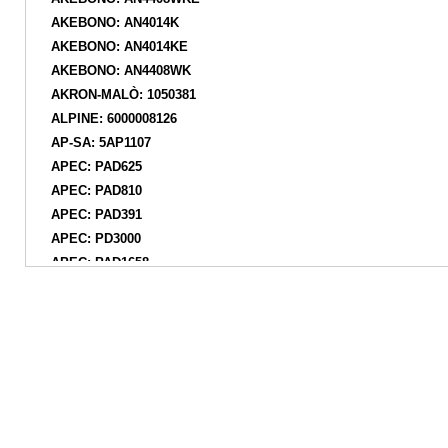
AKEBONO: AN4014K
AKEBONO: AN4014KE
AKEBONO: AN4408WK
AKRON-MALÒ: 1050381
ALPINE: 6000008126
AP-SA: 5AP1107
APEC: PAD625
APEC: PAD810
APEC: PAD391
APEC: PD3000
APEC: PAD1658
ASAM AUTOMOTIVE: 32394
ASHIKA: 50000037
ASHIKA: 5000024
ASHUKI by Palidium: P11003
ASIMCO: KD7514
ATE: 13046028342
ATE: 602955