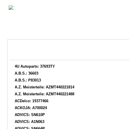
4U Autoparts: 37693TY
A.B.S.: 36603
A.B.S.: P83013
A.Z. Meisterteile: AZMT440221814
A.Z. Meisterteile: AZMT440221488
ACDelco: 19377466
ACKOJA: A700024
ADVICS: SN610P
ADVICS: A1N063
ADVICS: SN664P