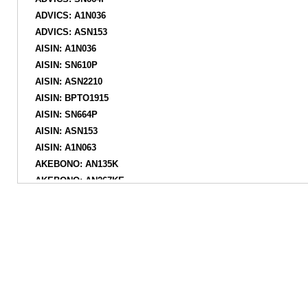
ADVICS: A1N036
ADVICS: ASN153
AISIN: A1N036
AISIN: SN610P
AISIN: ASN2210
AISIN: BPTO1915
AISIN: SN664P
AISIN: ASN153
AISIN: A1N063
AKEBONO: AN135K
AKEBONO: AN267KE
AKEBONO: AN135KE
AKEBONO: AN271K
AKEBONO: AN267K
AKEBONO: A267K
AKRON-MALÒ: 1050856
AP-SA: 5AP927
APEC: PAD476