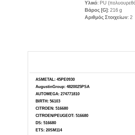
Υλικό
: PU (πολυουρεθ
Βάρος [g]
: 216 g
Αριθμός Στοιχείων
: 2
ASMETAL: 45PE0930
AugustinGroup: 4820025PSA
AUTOMEGA: 274771810
BIRTH: 56103
CITROEN: 516680
CITROEN/PEUGEOT: 516680
DS: 516680
ETS: 20SM114