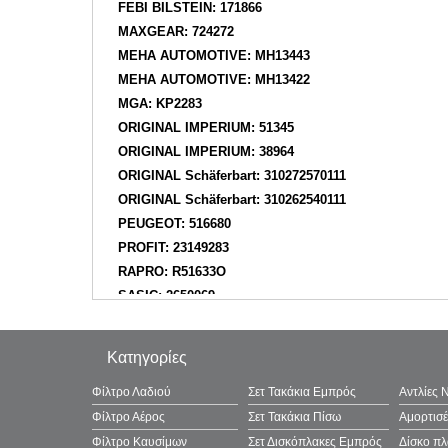
FEBI BILSTEIN: 171866
MAXGEAR: 724272
MEHA AUTOMOTIVE: MH13443
MEHA AUTOMOTIVE: MH13422
MGA: KP2283
ORIGINAL IMPERIUM: 51345
ORIGINAL IMPERIUM: 38964
ORIGINAL Schäferbart: 310272570111
ORIGINAL Schäferbart: 310262540111
PEUGEOT: 516680
PROFIT: 23149283
RAPRO: R51633O
SASIC: 2650069
SWAG: 33101039
UNIGOM: 392217
Κατηγορίες
VEMA: VE56103
VEMA: 380496
Φίλτρο Λαδιού
Σετ Τακάκια Εμπρός
Αντλίες 
WILMINK GROUP: WG2245299
Φίλτρο Αέρος
Σετ Τακάκια Πίσω
Αμορτισ
YTT: Y5610
Φίλτρο Καυσίμων
Σετ Δισκόπλακες Εμπρός
Δίσκο π