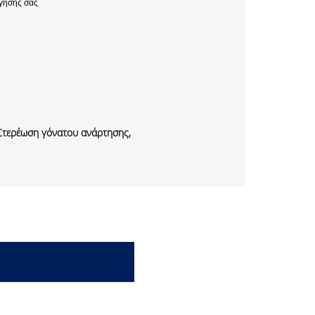
γησης σας
Στερέωση γόνατου ανάρτησης,