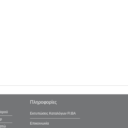
Πληροφορίες
Νερού
Εκτυπώσεις Καταλόγων FI.BA
έρ
Επικοινωνία
λατώ