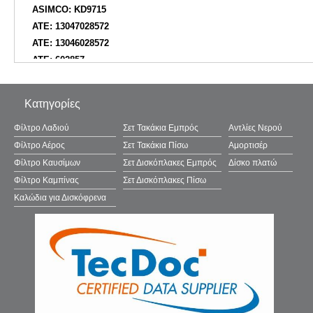
ASIMCO: KD9715
ATE: 13047028572
ATE: 13046028572
ATE: 602857
AUGROS: 55476964
AUTOMEGA: 120072310
Κατηγορίες
AUTOMEGA: 3016050964
AUTOMEGA: 1016050964
Φίλτρο Λαδιού
Σετ Τακάκια Εμπρός
Αντλίες Νερού
AUTOMOTOR France: PBP9991
Φίλτρο Αέρος
Σετ Τακάκια Πίσω
Αμορτισέρ
BARUM: BA2210
Φίλτρο Καυσίμων
Σετ Δισκόπλακες Εμπρός
Δίσκο πλατώ
BENDIX: 510446
Φίλτρο Καμπίνας
Σετ Δισκόπλακες Πίσω
BENDIX: DB1471EURO
Καλώδια για Δισκόφρενα
BENDIX: 573011B
BENDIX: DB1471GCT
BENDIX: DB1471
BENDIX Braking: BPD1070
BENDIX Braking: BC1424
BLUE PRINT: ADZ94227
BORG & BECK: BBP1523