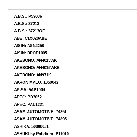
A.B.S.: P59036
A.B.S.: 37213
A.B.S.: 37213OE
ABE: C1X020ABE
AISIN: ASN2256
AISIN: BPOP1005
AKEBONO: AN4015WK
AKEBONO: AN4015WKE
AKEBONO: AN971K
AKRON-MALÒ: 1050042
AP-SA: 5AP1004
APEC: PD3052
APEC: PAD1221
ASAM AUTOMOTIVE: 74851
ASAM AUTOMOTIVE: 74895
ASHIKA: 50000031
ASHUKI by Palidium: P11010