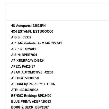
4U Autoparts: 22623RN
4X4 ESTANFI: EST50000550
A.B.S.: 35332
A.Z. Meisterteile: AZMT440222749
ABE: C1R055ABE
AISIN: BPRE7001
AP XENERGY: X41424
APEC: PAD2487
ASAM AUTOMOTIVE: 42230
ASHIKA: 50000550
ASHUKI by Palidium: P11606
ATE: 13046038902
BENDIX Braking: BPD2420
BLUE PRINT: ADBP420083
BORG & BECK: BBP2887