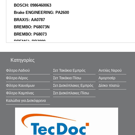
BOSCH: 0986460063
Brake ENGINEERING: PA2600
BRAXIS: AA0787
BREMBO: P68073N
BREMBO: P68073
BREMSI: BP3889
BSF: 20301
CAR: PNT7812
Κατηγορίες
CIFAM: 82212250
COMLINE: ADB02774
Φίλτρο Λαδιού
Σετ Τακάκια Εμπρός
Αντλίες Νερού
COMLINE: CBP02774
Φίλτρο Αέρος
Σετ Τακάκια Πίσω
Αμορτισέρ
DANAHER: ADP2172
Φίλτρο Καυσίμων
Σετ Δισκόπλακες Εμπρός
Δίσκο πλατώ
DELPHI: LP3644
Φίλτρο Καμπίνας
Σετ Δισκόπλακες Πίσω
DENCKERMANN: B111540
Καλώδια για Δισκόφρενα
DIAMAX: N09939
DON: PCP2015
EUROBRAKE: 5502222299
FAST: FT29025