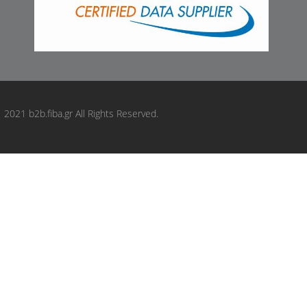
FEBI BILSTEIN: 177333
FERODO: FDB5192
FOMAR Friction: FO118181
fri.tech.: 12250
FTE: 9001952
GALFER: B1G12017752
HART: 262653
2021 b2b.fiba.gr All Rights Reserved.
HELLA: 8DB355040541
HELLA PAGID: 8DB355040541
HELLA PAGID: 355040541
HERTH+BUSS JAKOPARTS: J3601077
ICER: 182383
JAPANPARTS: PA0550AF
JAPKO: 500550
JURATEK: JCP4042
JURID: 573896J
KAISHIN: FK11391
KAMOKA: JQ101057
KAVO PARTS: KBP6630