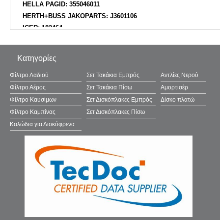
HELLA PAGID: 355046011
HERTH+BUSS JAKOPARTS: J3601106
ICER: 182464
KAVO PARTS: KBP10103
LPR: 05P2387
Κατηγορίες
MERCEDES-BENZ: 4204212200
MERCEDES-BENZ: A4204212200
Φίλτρο Λαδιού
Σετ Τακάκια Εμπρός
Αντλίες Νερού
MERCEDES-BENZ: A4204204600
Φίλτρο Αέρος
Σετ Τακάκια Πίσω
Αμορτισέρ
MERCEDES-BENZ: 4204204600
Φίλτρο Καυσίμων
Σετ Δισκόπλακες Εμπρός
Δίσκο πλατώ
METELLI: 2213651
Φίλτρο Καμπίνας
Σετ Δισκόπλακες Πίσω
METELLI: 2213650
Καλώδια για Δισκόφρενα
MINTEX: 26596
MINTEX: 26595
MINTEX: 26594
MINTEX: MDB3553
MJ Allen Automotive: NP3369
NISSAN: D10606RN0A
NISSAN: 4106000Q3E
NISSHINBO: NP2118