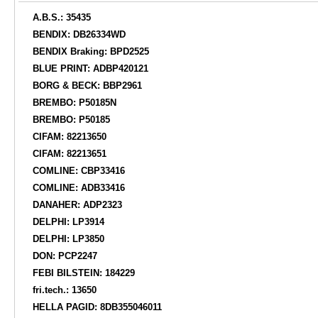
A.B.S.: 35435
BENDIX: DB26334WD
BENDIX Braking: BPD2525
BLUE PRINT: ADBP420121
BORG & BECK: BBP2961
BREMBO: P50185N
BREMBO: P50185
CIFAM: 82213650
CIFAM: 82213651
COMLINE: CBP33416
COMLINE: ADB33416
DANAHER: ADP2323
DELPHI: LP3914
DELPHI: LP3850
DON: PCP2247
FEBI BILSTEIN: 184229
fri.tech.: 13650
HELLA PAGID: 8DB355046011