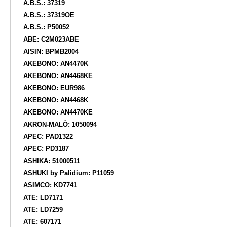
A.B.S.: 37319
A.B.S.: 37319OE
A.B.S.: P50052
ABE: C2M023ABE
AISIN: BPMB2004
AKEBONO: AN4470K
AKEBONO: AN4468KE
AKEBONO: EUR986
AKEBONO: AN4468K
AKEBONO: AN4470KE
AKRON-MALÒ: 1050094
APEC: PAD1322
APEC: PD3187
ASHIKA: 51000511
ASHUKI by Palidium: P11059
ASIMCO: KD7741
ATE: LD7171
ATE: LD7259
ATE: 607171