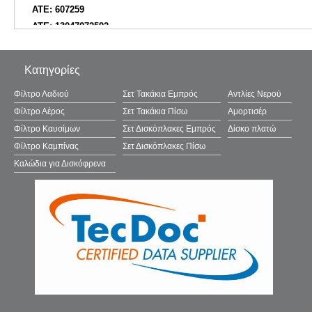
ATE: 607259
ATE: 13047072592
ATE: 13047071712
ATE: 13047090012
Κατηγορίες
ATE: 13046072592
ATE: 13046071712
Φίλτρο Λαδιού
Σετ Τακάκια Εμπρός
Αντλίες Νερού
AUGROS: 55671077
Φίλτρο Αέρος
Σετ Τακάκια Πίσω
Αμορτισέρ
AUTOMOTOR France: PBP4318
Φίλτρο Καυσίμων
Σετ Δισκόπλακες Εμπρός
Δίσκο πλατώ
BARUM: BA2218
Φίλτρο Καμπίνας
Σετ Δισκόπλακες Πίσω
BENDIX: DB1657GCT
Καλώδια για Δισκόφρενα
BENDIX: 510214
BENDIX: 571989B
BENDIX: 571989
BENDIX: DB1657
BENDIX: DB1657HD
BENDIX: DB1657EURO
BENDIX Braking: BPD1097
BLUE PRINT: ADU174203
BORG & BECK: BBP1798