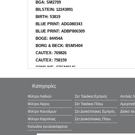
BGA: SM2709
BILSTEIN: 12243891
BIRTH: 53819
BLUE PRINT: ADG080343
BLUE PRINT: ADBP800309
BOGE: 84454A
BORG & BECK: BSM5404
CAUTEX: 769826
CAUTEX: 758159
COMLINE: CTSM9146
CORTECO: 49363555
CTR: GA0011K
Κατηγορίες
CTR: GA0011
DACO Germany: 151302
Φίλτρο Λαδιού
Σετ Τακάκια Εμπρός
Αντλίες 
DACO Germany: 151304
Φίλτρο Αέρος
Σετ Τακάκια Πίσω
Αμορτισ
DELPHI: BSJ10116
Φίλτρο Καυσίμων
Σετ Δισκόπλακες Εμπρός
Δίσκο π
DENCKERMANN: D600128
Φίλτρο Καμπίνας
Σετ Δισκόπλακες Πίσω
DYNAMATRIX: DS120042
Καλώδια για Δισκόφρενα
DYS: 7322885