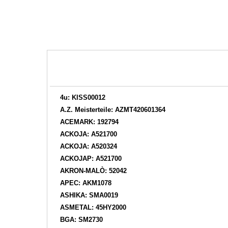
4u: KISS00012
A.Z. Meisterteile: AZMT420601364
ACEMARK: 192794
ACKOJA: A521700
ACKOJA: A520324
ACKOJAP: A521700
AKRON-MALÒ: 52042
APEC: AKM1078
ASHIKA: SMA0019
ASMETAL: 45HY2000
BGA: SM2730