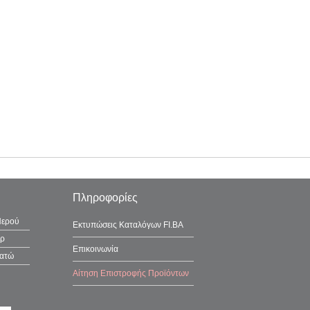
Πληροφορίες
Νερού
Εκτυπώσεις Καταλόγων FI.BA
έρ
Επικοινωνία
λατώ
Αίτηση Επιστροφής Προϊόντων