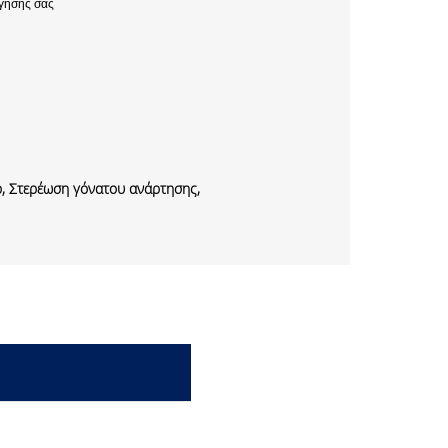
γησης σας
ρ, Στερέωση γόνατου ανάρτησης,