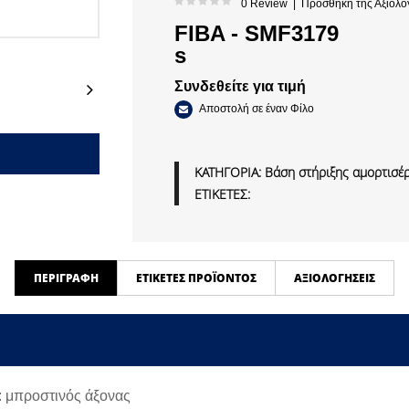
0 Review
|
Προσθήκη της Αξιολό
FIBA - SMF3179
s
Next
Συνδεθείτε για τιμή
Αποστολή σε έναν Φίλο
ΚΑΤΗΓΟΡΙΑ:
Βάση στήριξης αμορτισέ
ΕΤΙΚΕΤΕΣ:
ΠΕΡΙΓΡΑΦΉ
ΕΤΙΚΈΤΕΣ ΠΡΟΪΌΝΤΟΣ
ΑΞΙΟΛΟΓΉΣΕΙΣ
: μπροστινός άξονας