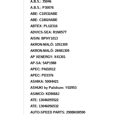
A.B.S.: 35046
A.B.S.: P30076
ABE: C10532ABE
ABE: C18024ABE
ABTEX: PLU2316
ADVICS-SEA: R1N057T
AISIN: BPHY1013
AKRON-MALÒ: 1051309
AKRON-MALÒ: 28481309
AP XENERGY: X41301
AP-SA: 5AP1988
APEC: PAD2012
APEC: PD3376
ASHIKA: 500HH21
ASHUKI by Palidium: Y02953
ASIMCO: KD9068J
ATE: 13046055522
ATE: 13046056532
AUTO-SPEED PARTS: 290BK08590