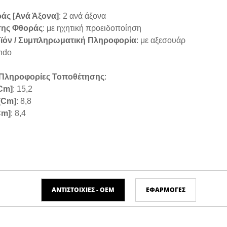
άς [ανά Άξονα]
: 2 ανά άξονα
σης Φθοράς
: με ηχητική προειδοποίηση
ϊόν / Συμπληρωματική Πληροφορία
: με αξεσουάρ
ndo
 Πληροφορίες Τοποθέτησης
:
cm]
: 15,2
[cm]
: 8,8
cm]
: 8,4
ΑΝΤΙΣΤΟΙΧΊΕΣ - ΟΕΜ
ΕΦΑΡΜΟΓΈΣ