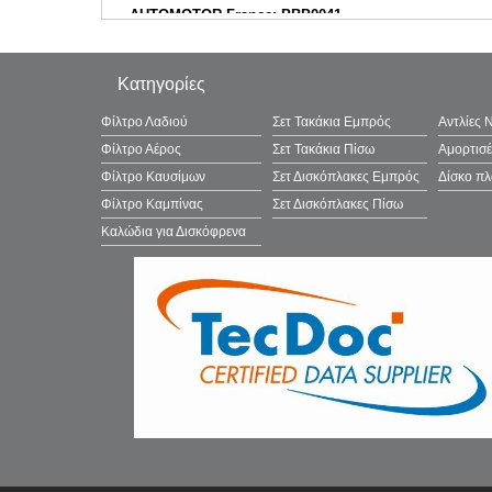
AUTOMOTOR France: PBP0041
BENDIX: 511289
BENDIX Braking: BPD1476
Κατηγορίες
BENDIX Braking: BC4537
BLUE PRINT: ADG042158
Φίλτρο Λαδιού
Σετ Τακάκια Εμπρός
Αντλίες 
BLUE PRINT: ADBP420143
Φίλτρο Αέρος
Σετ Τακάκια Πίσω
Αμορτισ
BORG & BECK: BBP2484
Φίλτρο Καυσίμων
Σετ Δισκόπλακες Εμπρός
Δίσκο π
BORG & BECK: BBP2907
Φίλτρο Καμπίνας
Σετ Δισκόπλακες Πίσω
BOSCH: 0986494760
Καλώδια για Δισκόφρενα
BOSCH: F002H24183
Brake ENGINEERING: PA2276
BRAXIS: AA0631
BRAXIS: AA0979
BREMBO: P30076
BREMSI: BP3606
BREMSI: BP3893
BSF: 20123
CAR: PNT8891
CHAMPION: 573691CH