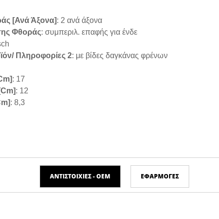
άς [ανά Άξονα]
: 2 ανά άξονα
σης Φθοράς
: συμπεριλ. επαφής για ένδε
sch
όν/ Πληροφορίες 2
: με βίδες δαγκάνας φρένων
cm]
: 17
[cm]
: 12
cm]
: 8,3
ΑΝΤΙΣΤΟΙΧΊΕΣ - ΟΕΜ
ΕΦΑΡΜΟΓΈΣ