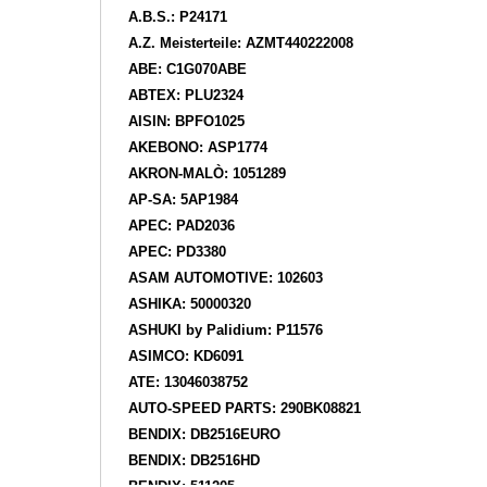
A.B.S.: P24171
A.Z. Meisterteile: AZMT440222008
ABE: C1G070ABE
ABTEX: PLU2324
AISIN: BPFO1025
AKEBONO: ASP1774
AKRON-MALÒ: 1051289
AP-SA: 5AP1984
APEC: PAD2036
APEC: PD3380
ASAM AUTOMOTIVE: 102603
ASHIKA: 50000320
ASHUKI by Palidium: P11576
ASIMCO: KD6091
ATE: 13046038752
AUTO-SPEED PARTS: 290BK08821
BENDIX: DB2516EURO
BENDIX: DB2516HD
BENDIX: 511205