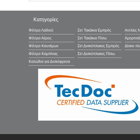
BENDIX Braking: BPD1248
BLUE PRINT: ADF124211
Κατηγορίες
BORG & BECK: BBP2514
BOSCH: 0986424982
Φίλτρο Λαδιού
Σετ Τακάκια Εμπρός
Αντλίες 
BOSCH: 0986494845
Φίλτρο Αέρος
Σετ Τακάκια Πίσω
Αμορτισ
Brake ENGINEERING: PA2097
Φίλτρο Καυσίμων
Σετ Δισκόπλακες Εμπρός
Δίσκο π
BRAXIS: AA0619
Φίλτρο Καμπίνας
Σετ Δισκόπλακες Πίσω
BRECK: 220340070300
Καλώδια για Δισκόφρενα
BRECK: 220340065300
BREMBO: P24171
BREMBO: P24171G
BREMBO: P24171N
BREMSI: BP3651
BSF: 20305
CAR: PNT4891A
CHAMPION: 573438CH
CIDAK: BPP3937
CIFAM: 82210320