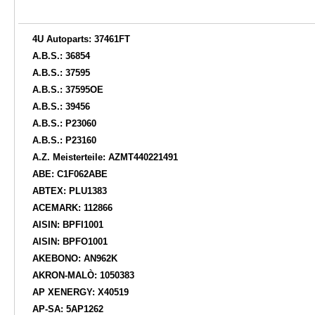
4U Autoparts: 37461FT
A.B.S.: 36854
A.B.S.: 37595
A.B.S.: 37595OE
A.B.S.: 39456
A.B.S.: P23060
A.B.S.: P23160
A.Z. Meisterteile: AZMT440221491
ABE: C1F062ABE
ABTEX: PLU1383
ACEMARK: 112866
AISIN: BPFI1001
AISIN: BPFO1001
AKEBONO: AN962K
AKRON-MALÒ: 1050383
AP XENERGY: X40519
AP-SA: 5AP1262