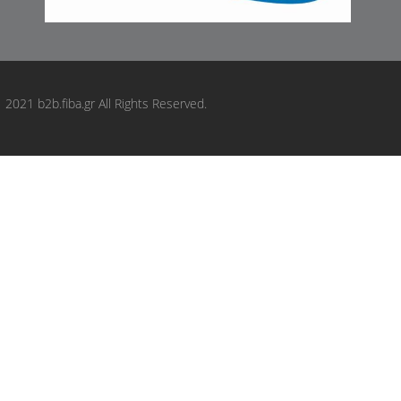
AutomotiveAdriado: GLBP0516
AUTOMOTOR France: PBP0154
BARUM: BA2302
BENDIX: 571523B
2021 b2b.fiba.gr All Rights Reserved.
BENDIX: 573267B
BENDIX: 510594
BENDIX: 510197
BENDIX Braking: BC1944
BENDIX Braking: BPD1020
BLUE PRINT: ADL144206
BORG & BECK: BBP2428
BORG & BECK: BBP1738
BORG & BECK: BBP1852
BORG & BECK: BBP2557
BORG & BECK: BBP1059
BOSCH: 0986495006
BOSCH: 0986495475
BOSCH: 0986494115