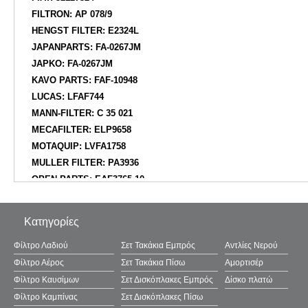
FILTRON: AP 078/9
HENGST FILTER: E2324L
JAPANPARTS: FA-0267JM
JAPKO: FA-0267JM
KAVO PARTS: FAF-10948
LUCAS: LFAF744
MANN-FILTER: C 35 021
MECAFILTER: ELP9658
MOTAQUIP: LVFA1758
MULLER FILTER: PA3936
OPEN PARTS: EAF3765.10
SOFIMA: S3E86A
TECNECO FILTERS: AR1737PM
Κατηγορίες
UFI: 30.E86.00
WIX FILTERS: WA3007
Φίλτρο Λαδιού
Σετ Τακάκια Εμπρός
Αντλίες Νερού
Φίλτρο Αέρος
Σετ Τακάκια Πίσω
Αμορτισέρ
Φίλτρο Καυσίμων
Σετ Δισκόπλακες Εμπρός
Δίσκο πλατώ
Φίλτρο Καμπίνας
Σετ Δισκόπλακες Πίσω