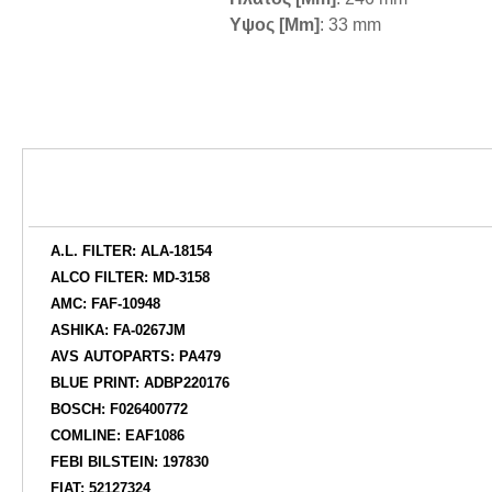
Υψος [mm]
: 33 mm
A.L. FILTER: ALA-18154
ALCO FILTER: MD-3158
AMC: FAF-10948
ASHIKA: FA-0267JM
AVS AUTOPARTS: PA479
BLUE PRINT: ADBP220176
BOSCH: F026400772
COMLINE: EAF1086
FEBI BILSTEIN: 197830
FIAT: 52127324